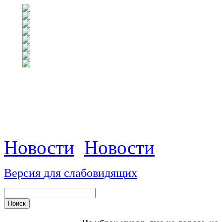
Новости
Новости
Версия
для
сл
аб
о
вид
я
щ
и
х