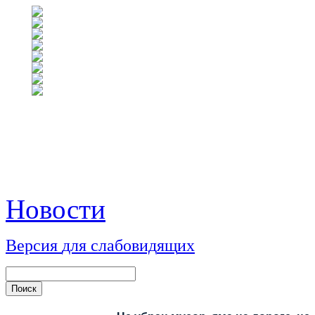
Новости
Версия
для
сл
аб
о
вид
я
щ
и
х