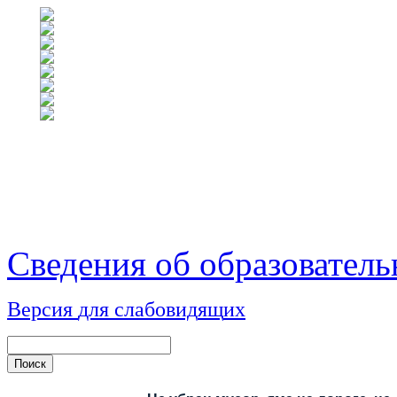
Сведения об образователь
Версия
для
сл
аб
о
вид
я
щ
и
х