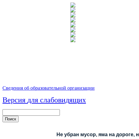
Сведения об образовательной организации
Версия
для
сл
аб
о
вид
я
щ
и
х
Не убран мусор, яма на дороге, 