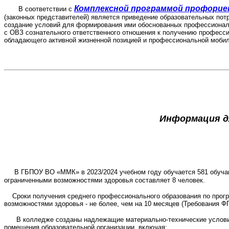
Комплексной программой профори
В соответствии с
(законных представителей) является приведение образовательных пот
создание условий для формирования ими обоснованных профессиональ
с ОВЗ сознательного ответственного отношения к получению професси
обладающего активной жизненной позицией и профессиональной моби
Информация д
В ГБПОУ ВО «ММК» в 2023/2024 учебном году обучается 581 обучаю
ограниченными возможностями здоровья составляет 8 человек.
Сроки получения среднего профессионального образования по програ
возможностями здоровья - не более, чем на 10 месяцев (Требования Ф
В колледже созданы надлежащие материально-технические условия,
помещения образовательной организации, включая: