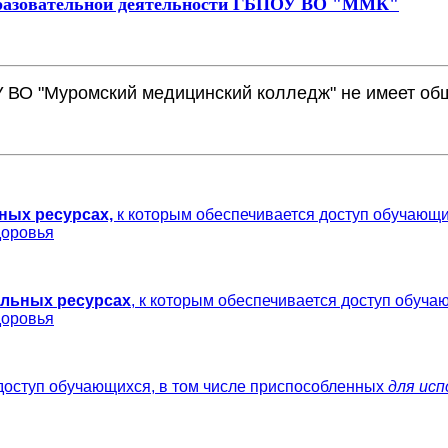
образовательной деятельности ГБПОУ ВО "ММК"
ВО "Муромский медицинский колледж" не имеет об
ных ресурсах,
к которым обеспечивается доступ обучающи
доровья
льных ресурсах
, к которым обеспечивается доступ обуча
доровья
доступ обучающихся, в том числе приспособленных
для исп